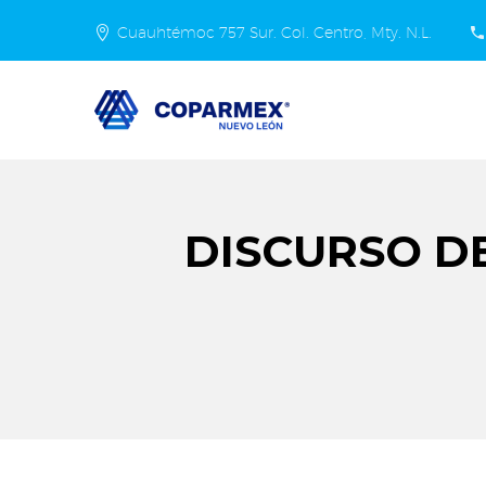
Cuauhtémoc 757 Sur. Col. Centro, Mty. N.L.
DISCURSO D