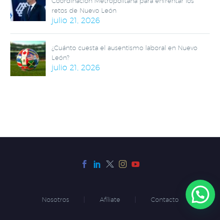
Coordinación Metropolitana para enfrentar los
retos de Nuevo León
julio 21, 2026
¿Cuánto cuesta el ausentismo laboral en Nuevo
León?
julio 21, 2026
Nosotros
Afíliate
Contacto