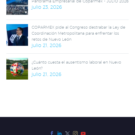
Panorama Empresarial de Coparmex - JULIO 2026
julio 23, 2026
COPARMEX pide al Congreso destrabar la Ley de
Coordinación Metropolitana para enfrentar los
retos de Nuevo León
julio 21, 2026
¿Cuánto cuesta el ausentismo laboral en Nuevo
León?
julio 21, 2026