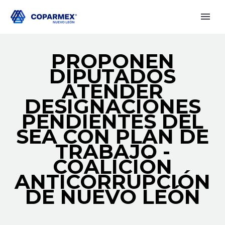
PROPONEN
DIPUTADOS
ATENDER
DESIGNACIONES
PENDIENTES DEL
SEA CON PLAN DE
TRABAJO -
COALICIÓN
ANTICORRUPCIÓN
DE NUEVO LEÓN