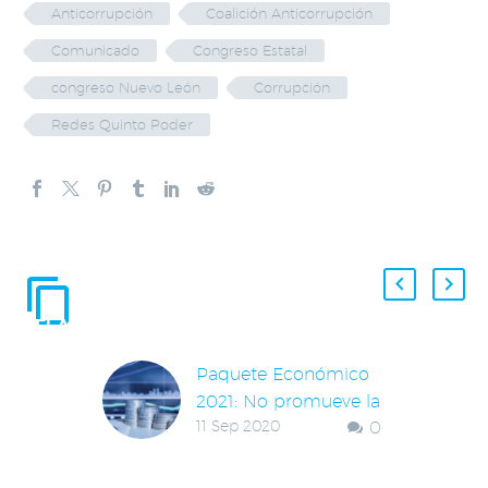
Anticorrupción
Coalición Anticorrupción
Comunicado
Congreso Estatal
congreso Nuevo León
Corrupción
Redes Quinto Poder
ENTRADAS
RELACIONADAS
Paquete Económico
2021: No promueve la
11 Sep 2020
0
recuperación de la
economía ni fomenta
la inversión o creación