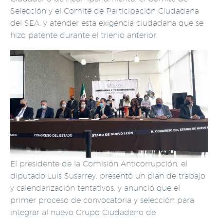
Selección y el Comité de Participación Ciudadana
del SEA, y atender esta exigencia ciudadana que se
hizo patente durante el trienio anterior.
El presidente de la Comisión Anticorrupción, el
diputado Luis Susarrey, presentó un plan de trabajo
y calendarización tentativos, y anunció que el
primer proceso de convocatoria y selección para
integrar al nuevo Grupo Ciudadano de