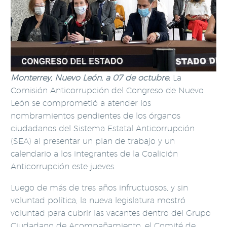
Monterrey, Nuevo León, a 07 de octubre.
La
Comisión Anticorrupción del Congreso de Nuevo
León se comprometió a atender los
nombramientos pendientes de los órganos
ciudadanos del Sistema Estatal Anticorrupción
(SEA) al presentar un plan de trabajo y un
calendario a los integrantes de la Coalición
Anticorrupción este jueves.
Luego de más de tres años infructuosos, y sin
voluntad política, la nueva legislatura mostró
voluntad para cubrir las vacantes dentro del Grupo
Ciudadano de Acompañamiento, el Comité de