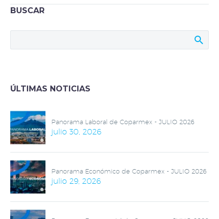
de empleos
BUSCAR
Paquete Económico
2021: No promueve la
recuperación de la
economía ni fomenta
la inversión o creación
de empleos
ÚLTIMAS NOTICIAS
Panorama Laboral de Coparmex - JULIO 2026
julio 30, 2026
Panorama Económico de Coparmex - JULIO 2026
julio 29, 2026