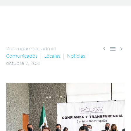



Por coparmex_admin
Comunicados
Locales
Noticias
octubre 7, 2021