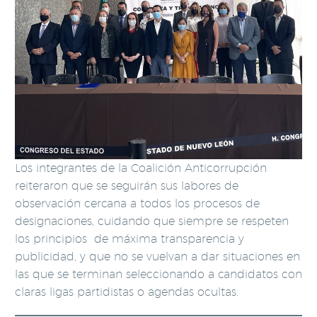
Los integrantes de la Coalición Anticorrupción
reiteraron que se seguirán sus labores de
observación cercana a todos los procesos de
designaciones, cuidando que siempre se respeten
los principios de máxima transparencia y
publicidad, y que no se vuelvan a dar situaciones en
las que se terminan seleccionando a candidatos con
claras ligas partidistas o agendas ocultas.