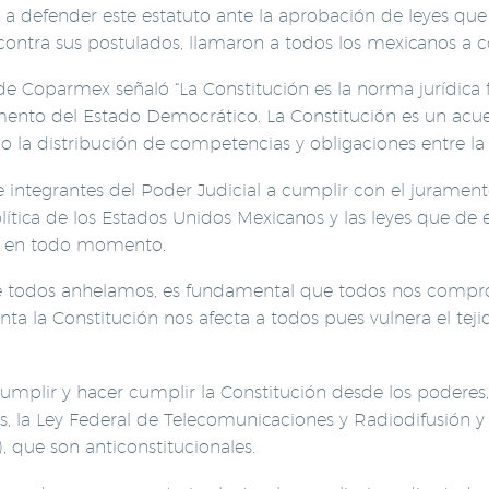
defender este estatuto ante la aprobación de leyes que ha
ntra sus postulados, llamaron a todos los mexicanos a co
de Coparmex señaló “La Constitución es la norma jurídic
ento del Estado Democrático. La Constitución es un acuer
o la distribución de competencias y obligaciones entre la f
 e integrantes del Poder Judicial a cumplir con el jurame
lítica de los Estados Unidos Mexicanos y las leyes que de
se en todo momento.
ue todos anhelamos, es fundamental que todos nos compr
a la Constitución nos afecta a todos pues vulnera el tejid
mplir y hacer cumplir la Constitución desde los poderes,
ros, la Ley Federal de Telecomunicaciones y Radiodifusión 
 que son anticonstitucionales.