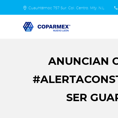
Cuauhtémoc 757 Sur. Col. Centro, Mty. N.L.
ANUNCIAN C
#ALERTACONST
SER GUA