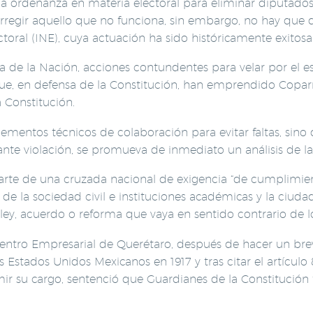
 la ordenanza en materia electoral para eliminar diputado
regir aquello que no funciona, sin embargo, no hay que de
toral (INE), cuya actuación ha sido históricamente exitosa
ia de la Nación, acciones contundentes para velar por el e
, que, en defensa de la Constitución, han emprendido Copar
 Constitución.
lementos técnicos de colaboración para evitar faltas, sin
ante violación, se promueva de inmediato un análisis de la 
rte de una cruzada nacional de exigencia “de cumplimient
e la sociedad civil e instituciones académicas y la ciudad
ley, acuerdo o reforma que vaya en sentido contrario de l
entro Empresarial de Querétaro, después de hacer un breve
 Estados Unidos Mexicanos en 1917 y tras citar el artículo
mir su cargo, sentenció que Guardianes de la Constitución