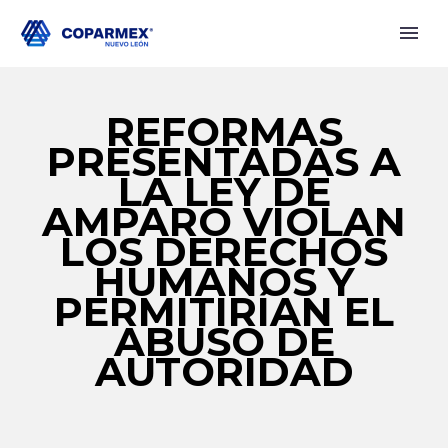
REFORMAS
PRESENTADAS A
LA LEY DE
AMPARO VIOLAN
LOS DERECHOS
HUMANOS Y
PERMITIRÍAN EL
ABUSO DE
AUTORIDAD