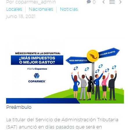



Por coparmex_admin
0
Locales
Nacionales
Noticias
junio 18, 2021
Preámbulo
La titular del Servicio de Administración Tributaria
(SAT) anunció en días pasados que será en