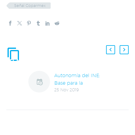
Señal Coparmex
ENTRADAS
RELACIONADAS
Autonomía del INE:
Base para la
25 Nov 2019
democracia
Es fundamental
preservar la
autonomía e
independencia del
INE, por lo que