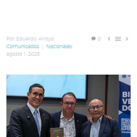



Por Eduardo Arroyo
0
Comunicados
Nacionales
agosto 1, 2025