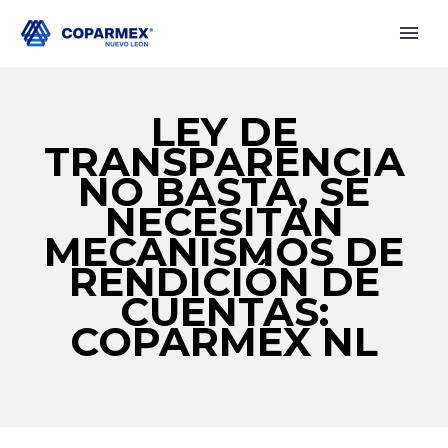
LEY DE
TRANSPARENCIA
NO BASTA, SE
NECESITAN
MECANISMOS DE
RENDICIÓN DE
CUENTAS:
COPARMEX NL