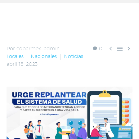



Por coparmex_admin
0
Locales
Nacionales
Noticias
abril 18, 2023