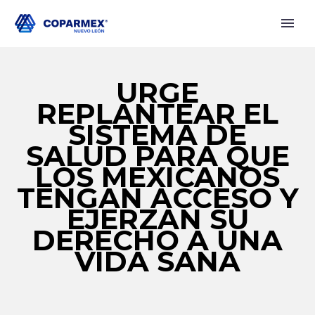
URGE
REPLANTEAR EL
SISTEMA DE
SALUD PARA QUE
LOS MEXICANOS
TENGAN ACCESO Y
EJERZAN SU
DERECHO A UNA
VIDA SANA