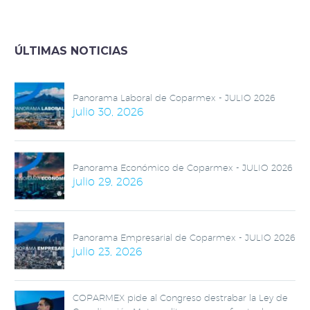
ofrezca una prórroga
ante el fallo en su
sistema durante la
ÚLTIMAS NOTICIAS
temporada de
Declaración Anual.
Panorama Laboral de Coparmex - JULIO 2026
julio 30, 2026
Panorama Económico de Coparmex - JULIO 2026
julio 29, 2026
Panorama Empresarial de Coparmex - JULIO 2026
julio 23, 2026
COPARMEX pide al Congreso destrabar la Ley de