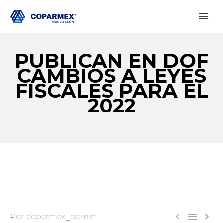
PUBLICAN EN DOF
CAMBIOS A LEYES
FISCALES PARA EL
2022



Por coparmex_admin