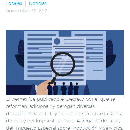
Locales
Noticias
noviembre 18, 2021
El viernes fue publicado el Decreto por el que se
reforman, adicionan y derogan diversas
disposiciones de la Ley del Impuesto sobre la Renta,
de la Ley del Impuesto al Valor Agregado, de la Ley
del Impuesto Especial sobre Producción y Servicios,