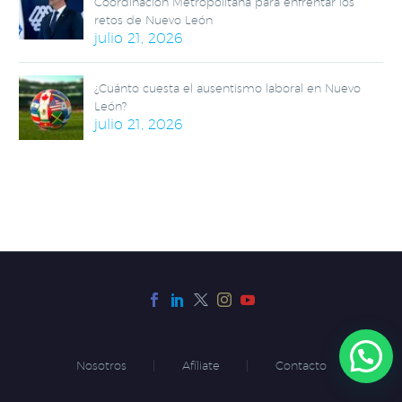
Coordinación Metropolitana para enfrentar los
retos de Nuevo León
julio 21, 2026
¿Cuánto cuesta el ausentismo laboral en Nuevo
León?
julio 21, 2026
Nosotros
Afíliate
Contacto