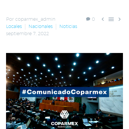



Por coparmex_admin
0
Locales
Nacionales
Noticias
septiembre 7, 2022