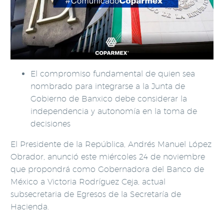
El compromiso fundamental de quien sea
nombrado para integrarse a la Junta de
Gobierno de Banxico debe considerar la
independencia y autonomía en la toma de
decisiones
El Presidente de la República, Andrés Manuel López
Obrador, anunció este miércoles 24 de noviembre
que propondrá como Gobernadora del Banco de
México a Victoria Rodríguez Ceja, actual
subsecretaria de Egresos de la Secretaría de
Hacienda.