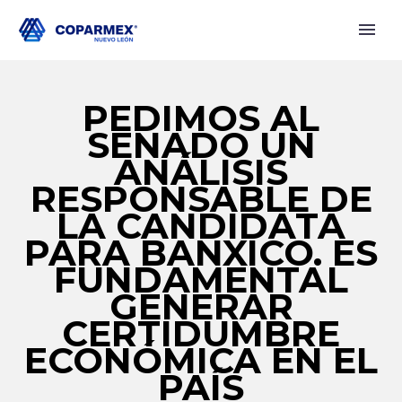
PEDIMOS AL
SENADO UN
ANÁLISIS
RESPONSABLE DE
LA CANDIDATA
PARA BANXICO. ES
FUNDAMENTAL
GENERAR
CERTIDUMBRE
ECONÓMICA EN EL
PAÍS