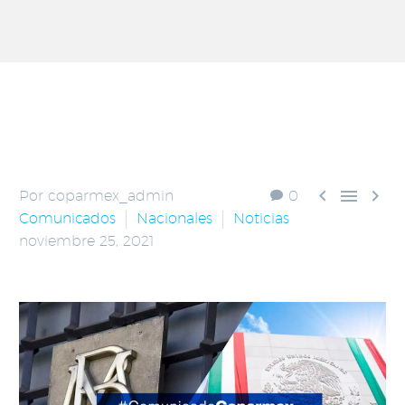



Por coparmex_admin
0
Comunicados
Nacionales
Noticias
noviembre 25, 2021