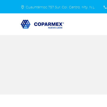
Cuauhtémoc 757 Sur. Col. Centro, Mty. N.L.