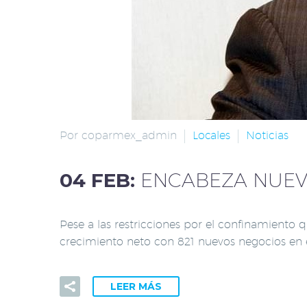
Por coparmex_admin
Locales
Noticias
04 FEB:
ENCABEZA NUEV
Pese a las restricciones por el confinamiento 
crecimiento neto con 821 nuevos negocios en 
LEER MÁS