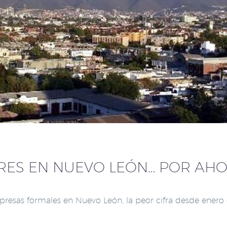
RRES EN NUEVO LEÓN… POR AH
resas formales en Nuevo León, la peor cifra desde enero d