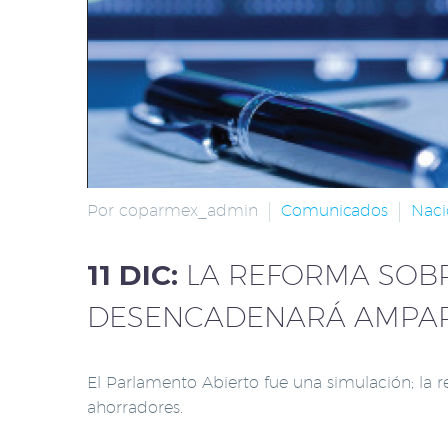
Por coparmex_admin
Comunicados
Naci
11 DIC:
LA REFORMA SOBR
DESENCADENARÁ AMPAR
El Parlamento Abierto fue una simulación; la
ahorradores.