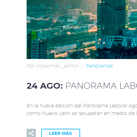
Por coparmex_admin
Panoramas
24 AGO:
PANORAMA LABO
En la nueva edición del Panorama Laboral Ago
como Nuevo León se recuperan en medio de la
LEER MÁS