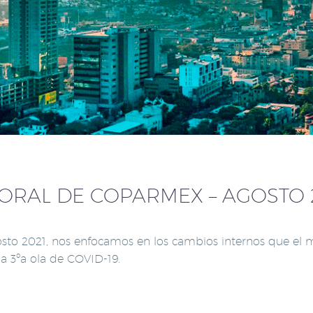
RAL DE COPARMEX – AGOSTO 
sto 2021, nos enfocamos en los cambios internos que el m
 3ºa ola de COVID-19.