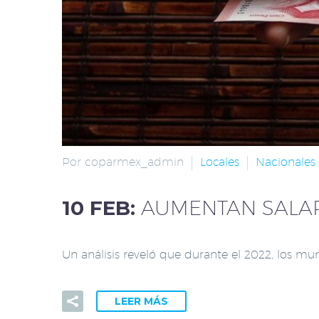
Por coparmex_admin
Locales
Nacionales
10 FEB:
AUMENTAN SALAR
Un análisis reveló que durante el 2022, los mu
LEER MÁS