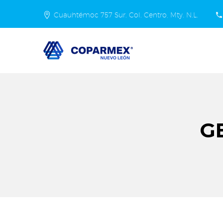
Cuauhtémoc 757 Sur. Col. Centro, Mty. N.L.
G