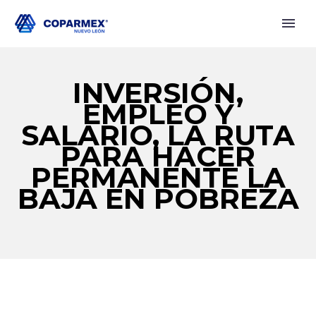
INVERSIÓN,
EMPLEO Y
SALARIO, LA RUTA
PARA HACER
PERMANENTE LA
BAJA EN POBREZA