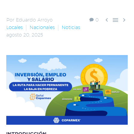



Por Eduardo Arroyo
0
Locales
Nacionales
Noticias
agosto 20, 2025