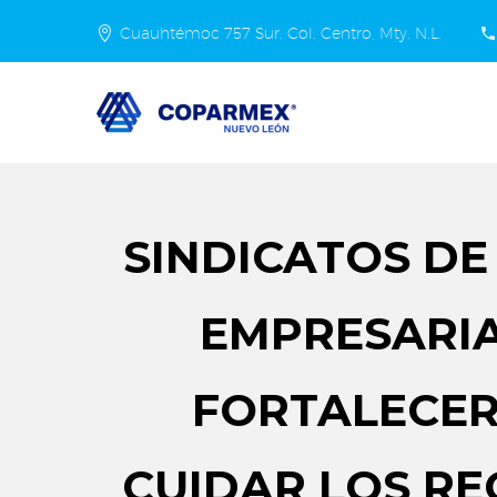
Cuauhtémoc 757 Sur. Col. Centro, Mty. N.L.
SINDICATOS D
EMPRESARIA
FORTALECER
CUIDAR LOS R