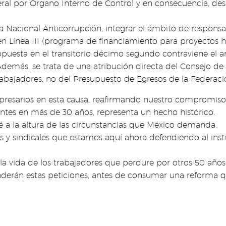
eral por Órgano Interno de Control y en consecuencia, des
 Nacional Anticorrupción, integrar el ámbito de responsab
en Línea III (programa de financiamiento para proyectos 
ropuesta en el transitorio décimo segundo contraviene el ar
 Además, se trata de una atribución directa del Consejo de
 trabajadores, no del Presupuesto de Egresos de la Federaci
presarios en esta causa, reafirmando nuestro compromiso 
entes en más de 30 años, representa un hecho histórico.
té a la altura de las circunstancias que México demanda.
 y sindicales que estamos aquí ahora defendiendo al insti
vida de los trabajadores que perdure por otros 50 años 
erán estas peticiones, antes de consumar una reforma que,