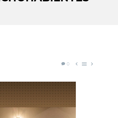



0