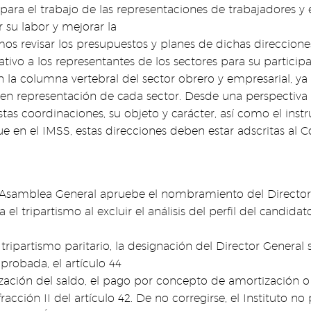
s para el trabajo de las representaciones de trabajadores 
 su labor y mejorar la
mos revisar los presupuestos y planes de dichas direccione
tivo a los representantes de los sectores para su particip
n la columna vertebral del sector obrero y empresarial, ya
o en representación de cada sector. Desde una perspectiva
estas coordinaciones, su objeto y carácter, así como el in
que en el IMSS, estas direcciones deben estar adscritas al 
la Asamblea General apruebe el nombramiento del Director
 el tripartismo al excluir el análisis del perfil del candidat
ipartismo paritario, la designación del Director General 
probada, el artículo 44
ización del saldo, el pago por concepto de amortización o 
racción II del artículo 42. De no corregirse, el Instituto n