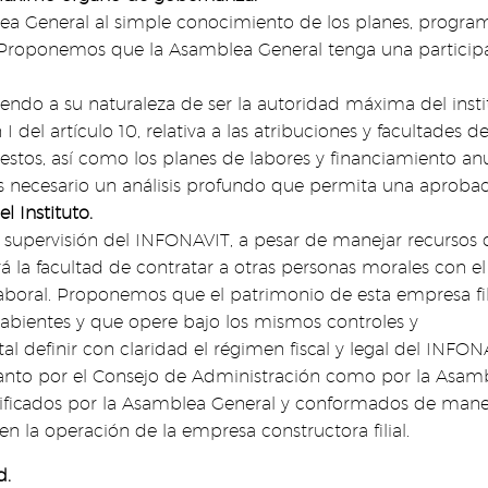
lea General al simple conocimiento de los planes, programa
 Proponemos que la Asamblea General tenga una participaci
endo a su naturaleza de ser la autoridad máxima del insti
 del artículo 10, relativa a las atribuciones y facultades 
upuestos, así como los planes de labores y financiamiento a
s necesario un análisis profundo que permita una aproba
l Instituto.
la supervisión del INFONAVIT, a pesar de manejar recursos 
 la facultad de contratar a otras personas morales con el
boral. Proponemos que el patrimonio de esta empresa filial
abientes y que opere bajo los mismos controles y
al definir con claridad el régimen fiscal y legal del INFON
anto por el Consejo de Administración como por la Asambl
ificados por la Asamblea General y conformados de manera 
 en la operación de la empresa constructora filial.
d.