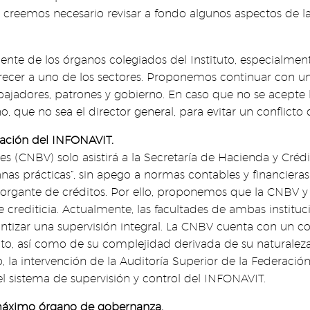
, creemos necesario revisar a fondo algunos aspectos de 
nte de los órganos colegiados del Instituto, especialment
orecer a uno de los sectores. Proponemos continuar con una
ajadores, patrones y gobierno. En caso que no se acepte l
, que no sea el director general, para evitar un conflicto d
ración del INFONAVIT.
s (CNBV) solo asistirá a la Secretaría de Hacienda y Créd
anas prácticas”, sin apego a normas contables y financieras. 
torgante de créditos. Por ello, proponemos que la CNBV y 
 crediticia. Actualmente, las facultades de ambas instituc
antizar una supervisión integral. La CNBV cuenta con un 
tituto, así como de su complejidad derivada de su naturale
mo, la intervención de la Auditoría Superior de la Feder
 sistema de supervisión y control del INFONAVIT.
máximo órgano de gobernanza.