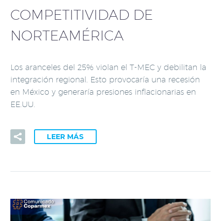
COMPETITIVIDAD DE
NORTEAMÉRICA
Los aranceles del 25% violan el T-MEC y debilitan la
integración regional. Esto provocaría una recesión
en México y generaría presiones inflacionarias en
EE.UU.
LEER MÁS