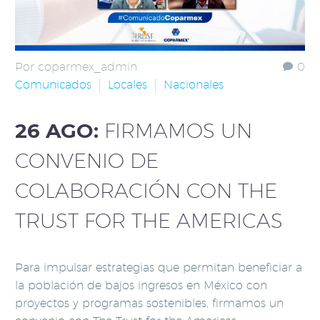
Por coparmex_admin
0
Comunicados
Locales
Nacionales
26 AGO:
FIRMAMOS UN
CONVENIO DE
COLABORACIÓN CON THE
TRUST FOR THE AMERICAS
Para impulsar estrategias que permitan beneficiar a
la población de bajos ingresos en México con
proyectos y programas sostenibles, firmamos un