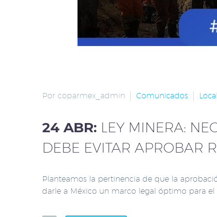
Por coparmex_admin
Comunicados
Loca
24 ABR:
LEY MINERA: NE
DEBE EVITAR APROBAR R
Planteamos la pertinencia de que la aprobació
darle a México un marco legal óptimo para el d