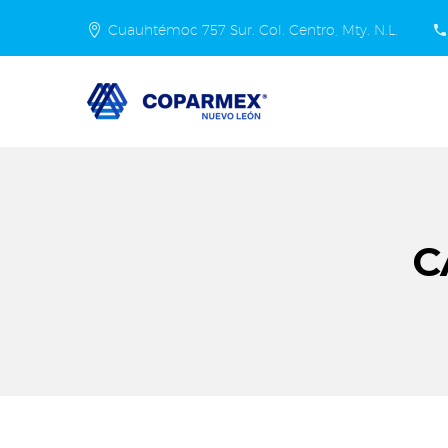
Cuauhtémoc 757 Sur. Col. Centro, Mty. N.L.
C