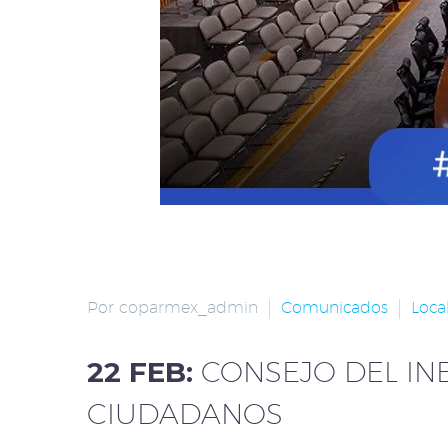
Por coparmex_admin
Comunicados
Loca
22 FEB:
CONSEJO DEL IN
CIUDADANOS