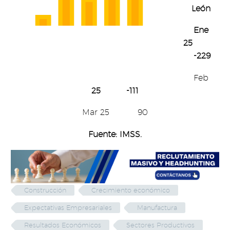
León
Ene
25
-229
Feb
25 -111
Mar 25 90
Fuente: IMSS.
Construcción
Crecimiento económico
Expectativas Empresariales
Manufactura
Resultados Económicos
Sectores Productivos