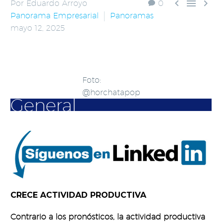



Por Eduardo Arroyo
0
Panorama Empresarial
Panoramas
mayo 12, 2025
Foto:
@horchatapop
General
CRECE
ACTIVIDAD PRODUCTIVA
Contrario a los pronósticos, la actividad productiva