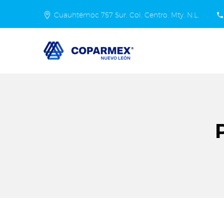
Cuauhtémoc 757 Sur. Col. Centro, Mty. N.L.