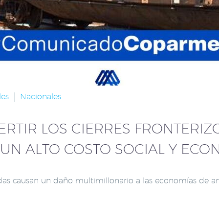
les
Nacionales
RTIR LOS CIERRES FRONTERIZ
 UN ALTO COSTO SOCIAL Y ECO
causan un daño multimillonario a las economías de ambo