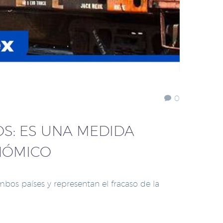
0
OS: ES UNA MEDIDA
NÓMICO
s países y representan el fracaso de la