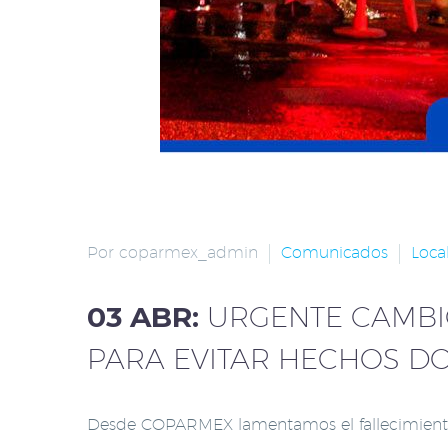
Por coparmex_admin
Comunicados
Loca
03 ABR:
URGENTE CAMBIO
PARA EVITAR HECHOS D
Desde COPARMEX lamentamos el fallecimiento d