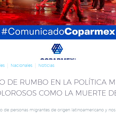
les
Nacionales
Noticias
 DE RUMBO EN LA POLÍTICA M
OLOROSOS COMO LA MUERTE D
e personas migrantes de origen latinoamericano y nos sol