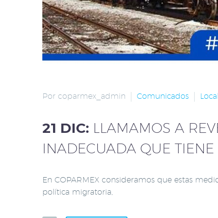
Por coparmex_admin
Comunicados
Loca
21 DIC:
LLAMAMOS A REVE
INADECUADA QUE TIENE
En COPARMEX consideramos que estas medidas 
política migratoria,