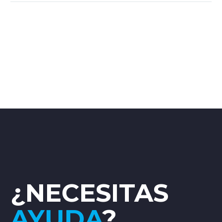
¿NECESITAS
AYUDA
?