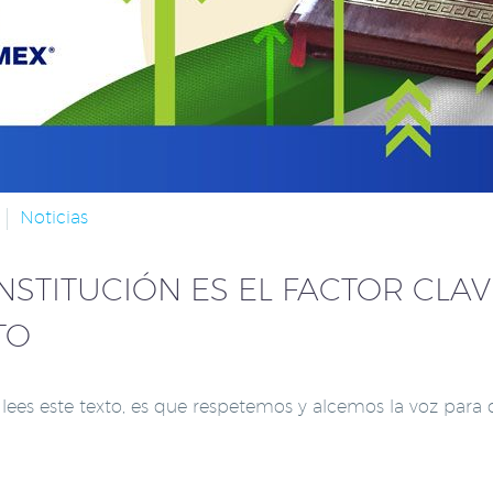
Noticias
NSTITUCIÓN ES EL FACTOR CLA
TO
es este texto, es que respetemos y alcemos la voz para qu