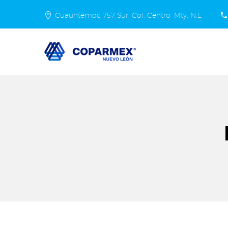
Cuauhtémoc 757 Sur. Col. Centro, Mty. N.L.