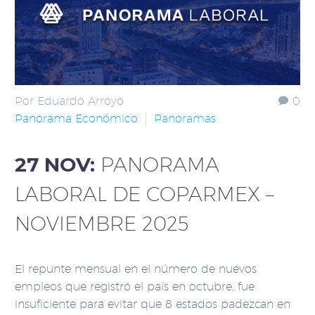
Por Eduardo Arroyo
0
Panorama Económico
Panoramas
27 NOV:
PANORAMA
LABORAL DE COPARMEX –
NOVIEMBRE 2025
El repunte mensual en el número de nuevos
empleos que registró el país en octubre, fue
insuficiente para evitar que 8 estados padezcan en