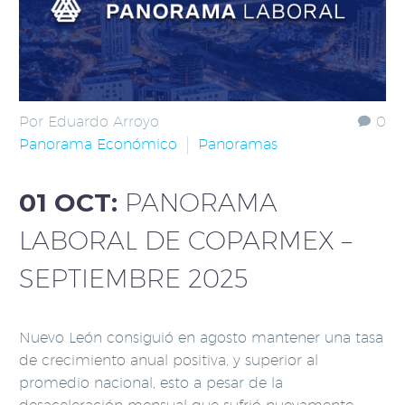
Por Eduardo Arroyo
0
Panorama Económico
Panoramas
01 OCT:
PANORAMA
LABORAL DE COPARMEX –
SEPTIEMBRE 2025
Nuevo León consiguió en agosto mantener una tasa
de crecimiento anual positiva, y superior al
promedio nacional, esto a pesar de la