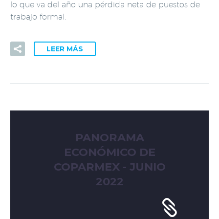
lo que va del año una pérdida neta de puestos de
trabajo formal.
LEER MÁS
PANORAMA
ECONÓMICO DE
COPARMEX - JUNIO
2022