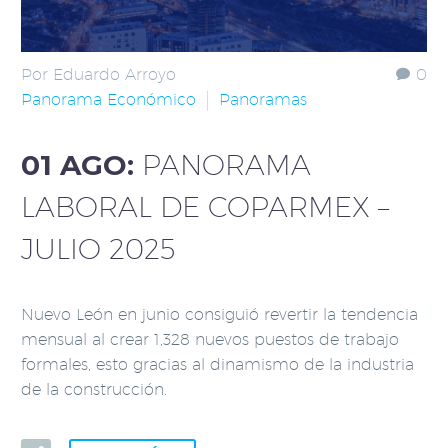
Por Eduardo Arroyo
0
Panorama Económico
Panoramas
01 AGO:
PANORAMA
LABORAL DE COPARMEX –
JULIO 2025
Nuevo León en junio consiguió revertir la tendencia
mensual al crear 1,328 nuevos puestos de trabajo
formales, esto gracias al dinamismo de la industria
de la construcción.