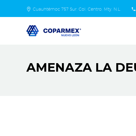
Cuauhtémoc 757 Sur. Col. Centro, Mty. N.L.
AMENAZA LA DEU