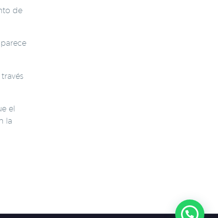
nto de
, parece
 través
e el
n la