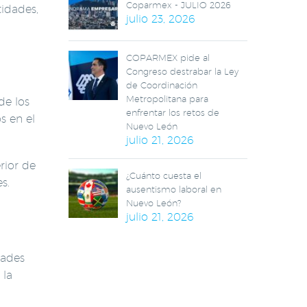
Coparmex - JULIO 2026
tidades,
julio 23, 2026
COPARMEX pide al
Congreso destrabar la Ley
de Coordinación
Metropolitana para
de los
enfrentar los retos de
s en el
Nuevo León
julio 21, 2026
rior de
¿Cuánto cuesta el
s.
ausentismo laboral en
Nuevo León?
julio 21, 2026
dades
 la