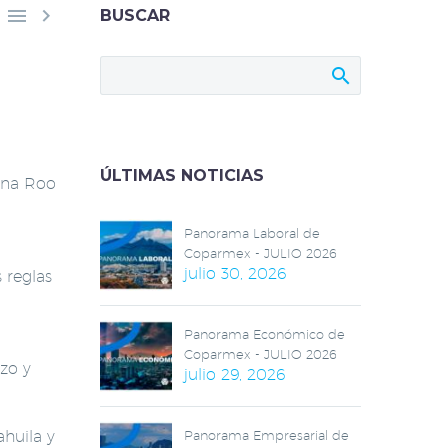


BUSCAR
ÚLTIMAS NOTICIAS
ana Roo
Panorama Laboral de
Coparmex - JULIO 2026
julio 30, 2026
 reglas
Panorama Económico de
Coparmex - JULIO 2026
azo y
julio 29, 2026
huila y
Panorama Empresarial de