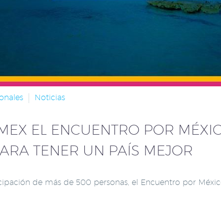
onales
Noticias
EX EL ENCUENTRO POR MÉXIC
RA TENER UN PAÍS MEJOR
ipación de más de 500 personas, el Encuentro por México s