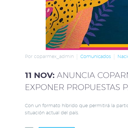
Por coparmex_admin
Comunicados
Naci
11 NOV:
ANUNCIA COPARM
EXPONER PROPUESTAS PA
Con un formato híbrido que permitirá la partic
situación actual del país.