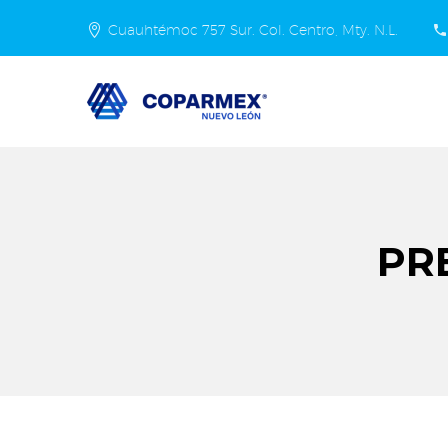
Cuauhtémoc 757 Sur. Col. Centro, Mty. N.L.
PR