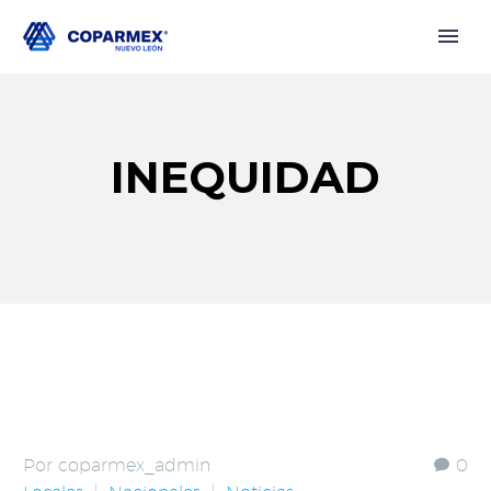
INEQUIDAD
Por coparmex_admin
0