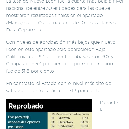
La tasa de Nuevo León fue la cuarta más baja a nivel
nacional de entre 30 entidades para las que se
mostraron resultados finales en el apartado
«Marcaje a mi Gobierno», uno de 10 indicadores de
Data Coparmex.
Con niveles de aprobación más bajos que Nuevo
León en este apartado sólo aparecieron Baja
California, con 9.4 por ciento; Tabasco, con 6.0, y
Chiapas, con 4.4 por ciento. El promedio nacional
fue de 31.8 por ciento.
En contraste, el Estado con el nivel más alto de
satisfacción es Yucatán, con 71.3 por ciento.
Durante
la