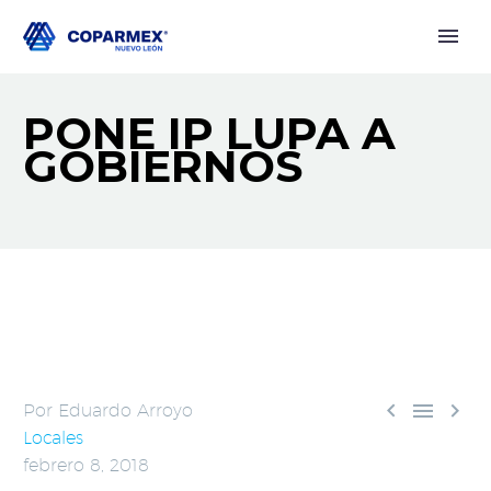
PONE IP LUPA A
GOBIERNOS



Por Eduardo Arroyo
Locales
febrero 8, 2018