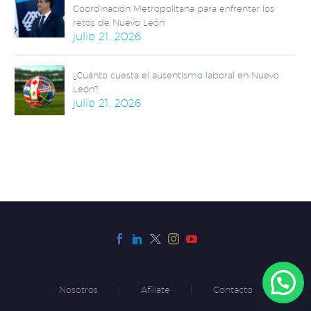
Coordinación Metropolitana para enfrentar los
retos de Nuevo León
julio 21, 2026
¿Cuánto cuesta el ausentismo laboral en Nuevo
León?
julio 21, 2026
Nosotros
Afíliate
Contacto