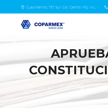
Cuauhtémoc 757 Sur. Col. Centro, Mty. N.L.
APRUEB
CONSTITUC