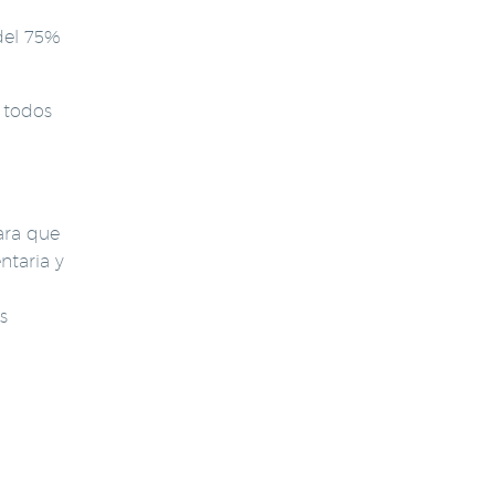
del 75%
 todos
ara que
ntaria y
s