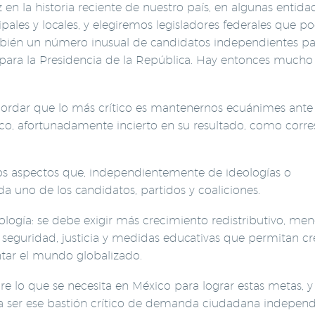
en la historia reciente de nuestro país, en algunas entida
pales y locales, y elegiremos legisladores federales que p
mbién un número inusual de candidatos independientes p
para la Presidencia de la República. Hay entonces mucho
ordar que lo más crítico es mantenernos ecuánimes ante 
tico, afortunadamente incierto en su resultado, como cor
 los aspectos que, independientemente de ideologías o
a uno de los candidatos, partidos y coaliciones.
eología: se debe exigir más crecimiento redistributivo, men
 seguridad, justicia y medidas educativas que permitan cr
entar el mundo globalizado.
lo que se necesita en México para lograr estas metas, y
a ser ese bastión crítico de demanda ciudadana independ