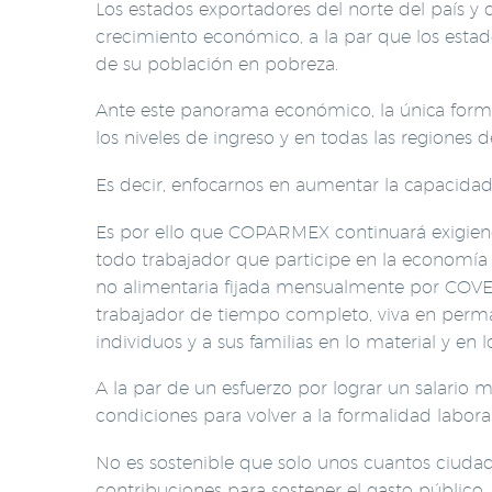
Los estados exportadores del norte del país y 
crecimiento económico, a la par que los esta
de su población en pobreza.
Ante este panorama económico, la única forma 
los niveles de ingreso y en todas las regiones
Es decir, enfocarnos en aumentar la capacid
Es por ello que COPARMEX continuará exigiend
todo trabajador que participe en la economía 
no alimentaria fijada mensualmente por COV
trabajador de tiempo completo, viva en perman
individuos y a sus familias en lo material y en lo
A la par de un esfuerzo por lograr un salario 
condiciones para volver a la formalidad labor
No es sostenible que solo unos cuantos ciuda
contribuciones para sostener el gasto público.