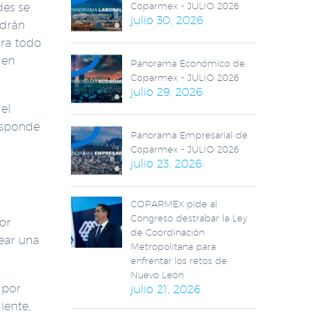
Coparmex - JULIO 2026
des se
julio 30, 2026
odrán
ara todo
 en
Panorama Económico de
Coparmex - JULIO 2026
julio 29, 2026
el
responde
Panorama Empresarial de
Coparmex - JULIO 2026
julio 23, 2026
COPARMEX pide al
Congreso destrabar la Ley
or
de Coordinación
ear una
Metropolitana para
enfrentar los retos de
Nuevo León
 por
julio 21, 2026
iente,