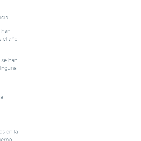
cia.
s han
 el año
5 se han
ninguna
ia
os en la
ierno.