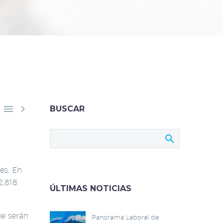


BUSCAR
es. En
2,818
ÚLTIMAS NOTICIAS
ue serán
Panorama Laboral de