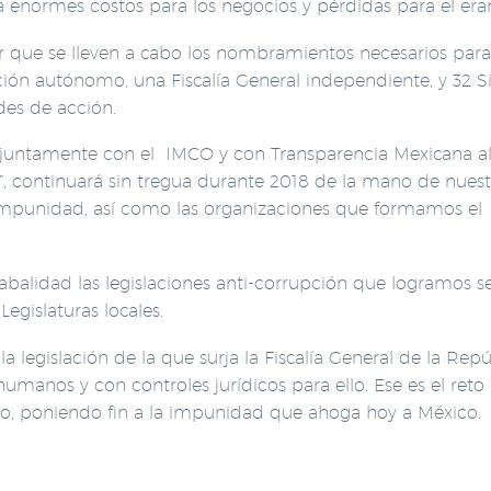
 enormes costos para los negocios y pérdidas para el erar
r que se lleven a cabo los nombramientos necesarios para
ón autónomo, una Fiscalía General independiente, y 32 S
des de acción.
untamente con el IMCO y con Transparencia Mexicana al
 3”, continuará sin tregua durante 2018 de la mano de nues
Impunidad, así como las organizaciones que formamos el
abalidad las legislaciones anti-corrupción que logramos s
egislaturas locales.
 legislación de la que surja la Fiscalía General de la Repú
umanos y con controles jurídicos para ello. Ese es el reto
ho, poniendo fin a la impunidad que ahoga hoy a México.