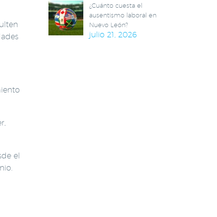
¿Cuánto cuesta el
ausentismo laboral en
ulten
Nuevo León?
julio 21, 2026
dades
iento
r,
sde el
nio.