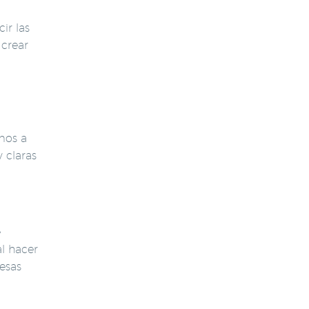
ir las
 crear
mos a
 claras
e
l hacer
esas