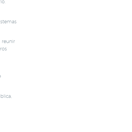
io.
istemas
 reunir
tros
e
blica,