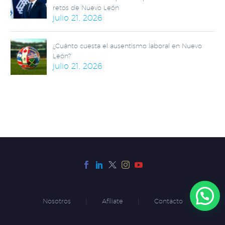
retos de Nuevo León
julio 21, 2026
¿Cuánto cuesta el ausentismo laboral en Nuevo
León?
julio 21, 2026
Nosotros
Afíliate
Contacto