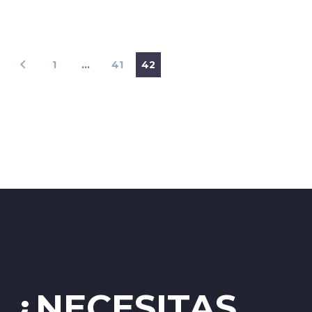
1
…
41
42
¿NECESITAS