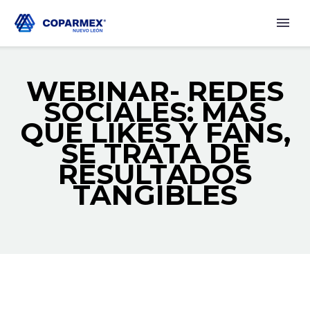
WEBINAR- REDES
SOCIALES: MÁS
QUE LIKES Y FANS,
SE TRATA DE
RESULTADOS
TANGIBLES