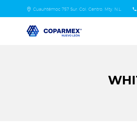
Cuauhtémoc 757 Sur. Col. Centro, Mty. N.L.
WHIT