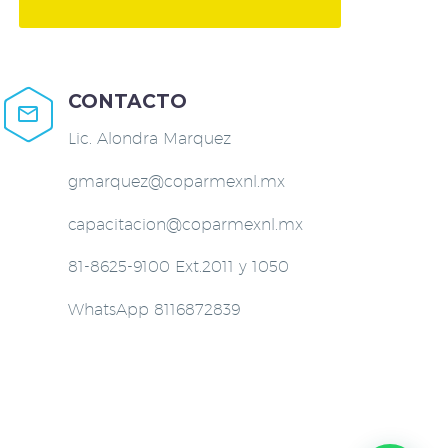
CONTACTO


Lic. Alondra Marquez
gmarquez@coparmexnl.mx
capacitacion@coparmexnl.mx
81-8625-9100 Ext.2011 y 1050
WhatsApp 8116872839