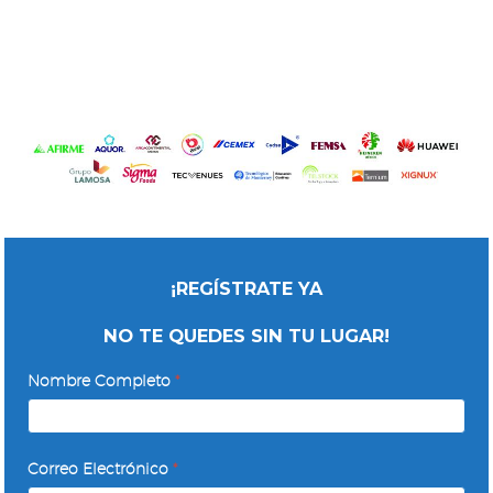
¡REGÍSTRATE YA
NO TE QUEDES SIN TU LUGAR!
Webinar:
Nombre Completo
*
Psicología
del
Cambio
Correo Electrónico
*
-