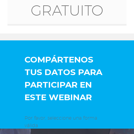
GRATUITO
COMPÁRTENOS
TUS DATOS PARA
PARTICIPAR EN
ESTE WEBINAR
Por favor, seleccione una forma
válida