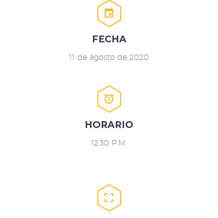


FECHA
11 de agosto de 2020


HORARIO
12:30 P.M.

