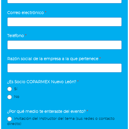
Cliente
para
Correo electrónico
*
PYMES
Teléfono
*
Razón social de la empresa a la que pertenece
*
¿Es Socio COPARMEX Nuevo León?
*
Sí
No
¿Por qué medio te enteraste del evento?
*
Invitación del Instructor del tema (sus redes o contacto
directo)