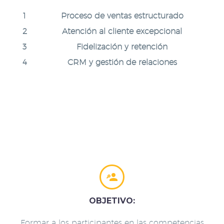
Proceso de ventas estructurado
Atención al cliente excepcional
Fidelización y retención
CRM y gestión de relaciones


OBJETIVO:
Formar a los participantes en las competencias