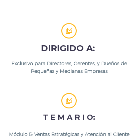


DIRIGIDO A:
Exclusivo para Directores, Gerentes, y Dueños de
Pequeñas y Medianas Empresas


T E M A R I O:
Módulo 5: Ventas Estratégicas y Atención al Cliente