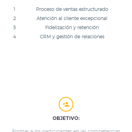
Proceso de ventas estructurado
Atención al cliente excepcional
Fidelización y retención
CRM y gestión de relaciones


OBJETIVO:
Formar a los participantes en las competencias