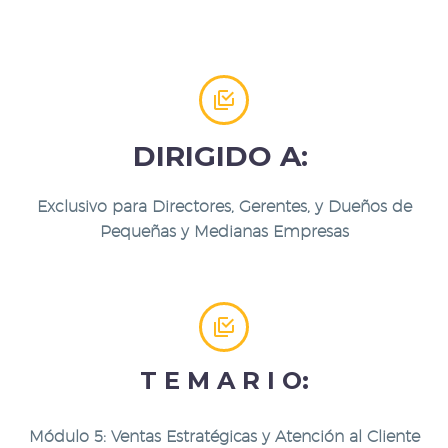


DIRIGIDO A:
Exclusivo para Directores, Gerentes, y Dueños de
Pequeñas y Medianas Empresas


T E M A R I O:
Módulo 5: Ventas Estratégicas y Atención al Cliente