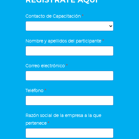
Transformación
Contacto de Capacitación
*
Digital
para
Contacto
PYMES
Nombre y apellidos del participante
*
de
Capacitación
Correo electrónico
*
Teléfono
*
Razón social de la empresa a la que
pertenece
*