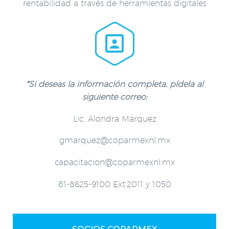
rentabilidad a través de herramientas digitales


*Si deseas la información completa, pídela al
siguiente correo:
Lic. Alondra Marquez
gmarquez@coparmexnl.mx
capacitacion@coparmexnl.mx
81-8625-9100 Ext.2011 y 1050