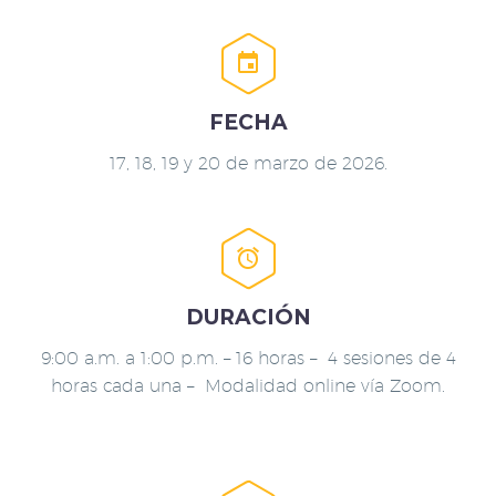


FECHA
17, 18, 19 y 20 de marzo de 2026.


DURACIÓN
9:00 a.m. a 1:00 p.m. – 16 horas – 4 sesiones de 4
horas cada una – Modalidad online vía Zoom.