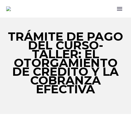
TRÁMITE DE PAGO
DEL CURSO-
TALLER: EL
OTORGAMIENTO
DE CRÉDITO Y LA
COBRANZA
EFECTIVA