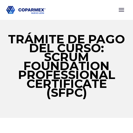
TRÁMITE DE PAGO
DEL CURSO:
SCRUM
FOUNDATION
PROFESSIONAL
CERTIFICATE
(SFPC)