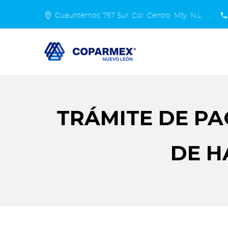
Cuauhtémoc 757 Sur. Col. Centro, Mty. N.L.
TRÁMITE DE P
DE H