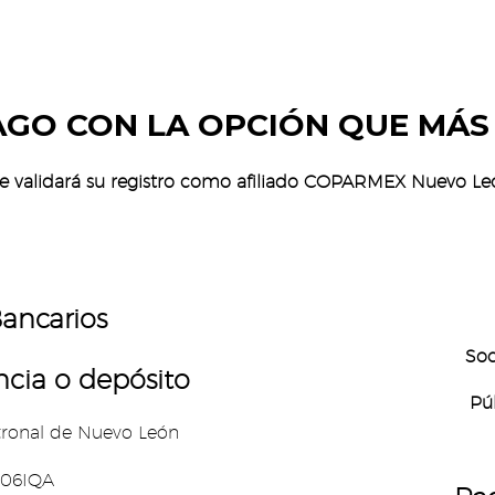
AGO CON LA OPCIÓN QUE MÁ
Se validará su registro como afiliado COPARMEX Nuevo Le
ancarios
Soc
ncia o d
epósito
Pú
nal de Nuevo León
IQA