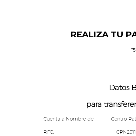
REALIZA TU P
*
Datos B
para transfere
Cuenta a Nombre de: Centro Patro
RFC: CPN291106