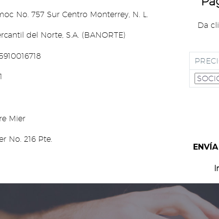
Pa
7 Sur Centro Monterrey, N. L.
Da cl
l del Norte, S.A. (BANORTE)
5910016718
PRECI
1
Mier
 216 Pte.
ENVÍA
l