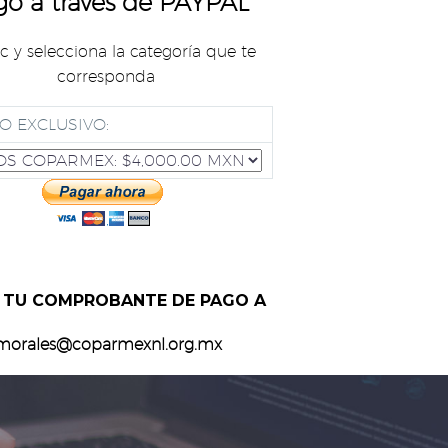
go a través de PAYPAL
ic y selecciona la categoría que te
corresponda
O EXCLUSIVO:
 TU COMPROBANTE DE PAGO A
morales@coparmexnl.org.mx