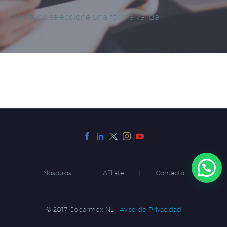
Por favor, seleccione una forma válida
Nosotros
Afíliate
Contacto
© 2017 Coparmex NL |
Aviso de Privacidad