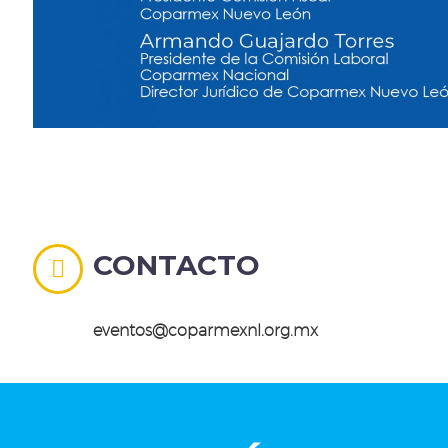
CONTACTO


eventos@coparmexnl.org.mx