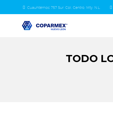
Cuauhtémoc 757 Sur. Col. Centro, Mty. N.L.
TODO LO