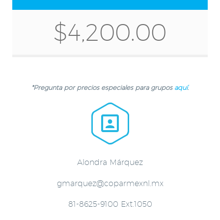
$4,200.00
*Pregunta por precios especiales para grupos
aquí
.


Alondra Márquez
gmarquez@coparmexnl.mx
81-8625-9100 Ext.1050