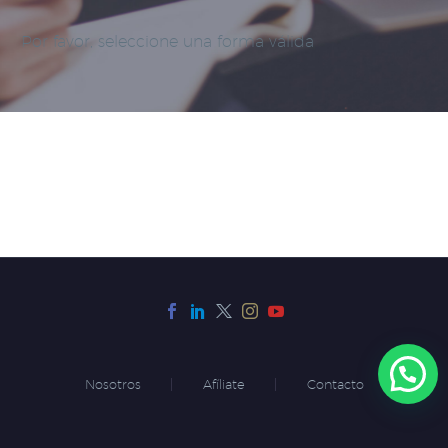
Por favor, seleccione una forma válida
Nosotros
Afíliate
Contacto