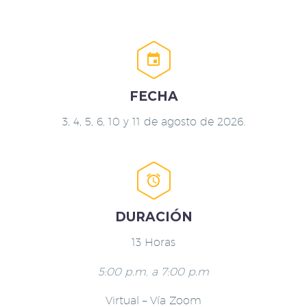


FECHA
3, 4, 5, 6, 10 y 11 de agosto de 2026.


DURACIÓN
13 Horas
5:00 p.m. a 7:00 p.m
Virtual – Vía Zoom