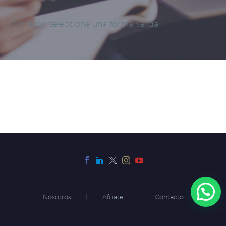
Por favor, seleccione una forma válida
Nosotros
Afíliate
Contacto