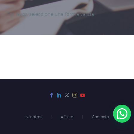
Por favor, seleccione una forma válida
Nosotros
Afíliate
Contacto