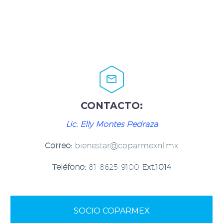


CONTACTO:
Lic. Elly Montes Pedraza
Correo:
bienestar@coparmexnl.mx
Teléfono:
81-8625-9100
Ext.1014
SOCIO COPARMEX