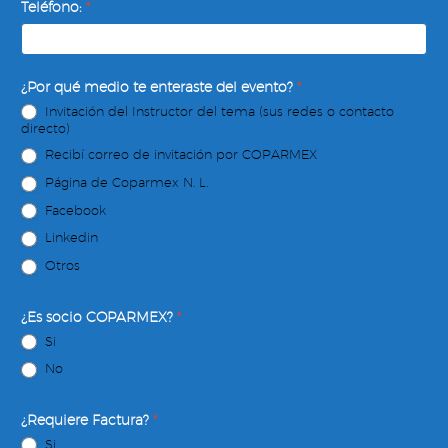
Teléfono:
*
¿Por qué medio te enteraste del evento?
*
Invitación del Instructor del tema (sus redes o contacto
directo)
Recibí correo de invitación por COPARMEX
Página de Coparmex N. L.
Facebook
Linkedin
Otros
¿Es socio COPARMEX?
*
Si
No
¿Requiere Factura?
*
Si