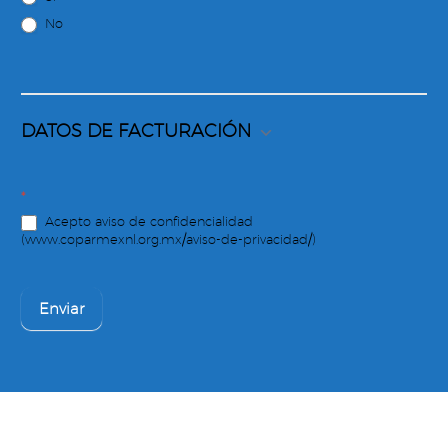
No
DATOS DE FACTURACIÓN
*
Acepto aviso de confidencialidad
(www.coparmexnl.org.mx/aviso-de-privacidad/)
Enviar