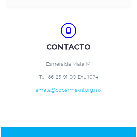


CONTACTO
Esmeralda Mata M.
Tel. 86-25-91-00 Ext. 1074
emata@coparmexnl.org.mx