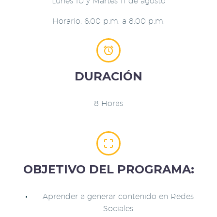
Lunes 10 y Martes 11 de agosto
Horario: 6:00 p.m. a 8:00 p.m.


DURACIÓN
8 Horas


OBJETIVO DEL PROGRAMA:
Aprender a generar contenido en Redes
Sociales