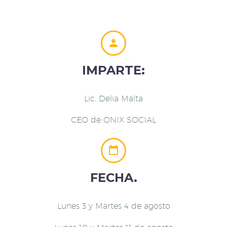


IMPARTE:
Lic. Delia Malta
CEO de ONIX SOCIAL


FECHA.
Lunes 3 y Martes 4 de agosto