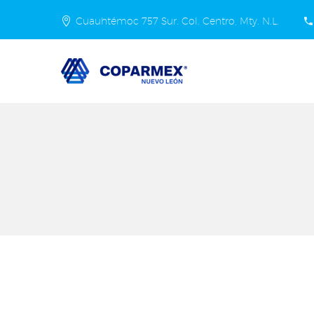
Cuauhtémoc 757 Sur. Col. Centro, Mty. N.L.