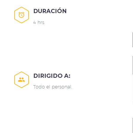
DURACIÓN


4 hrs.
DIRIGIDO A:


Todo el personal.