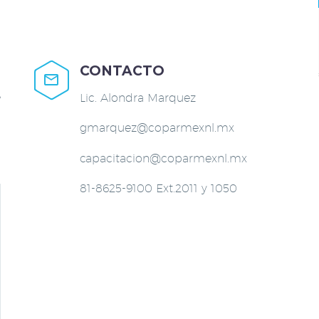
CONTACTO


e
Lic. Alondra Marquez
gmarquez@coparmexnl.mx
capacitacion@coparmexnl.mx
81-8625-9100 Ext.2011 y 1050