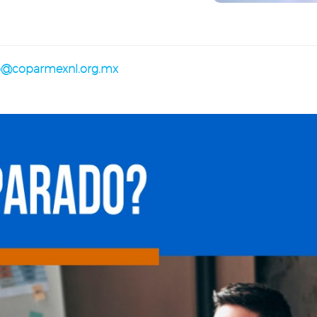
vo@coparmexnl.org.mx