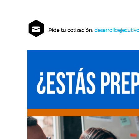


Pide tu cotización:
desarrolloejecuti