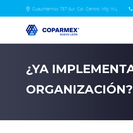
Cuauhtémoc 757 Sur. Col. Centro, Mty. N.L.
¿YA IMPLEMENTA
ORGANIZACIÓN?