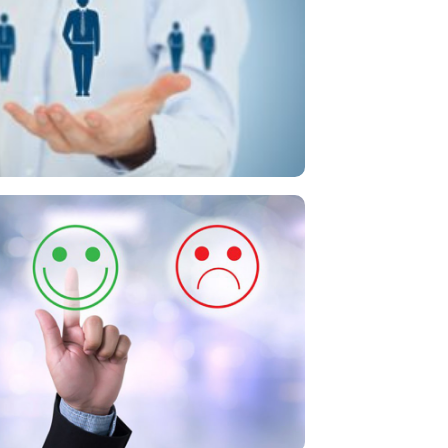
ir o corregir riesgos psicosociales en
el entorno laboral.
atención a la salud mental de los
trabajadores