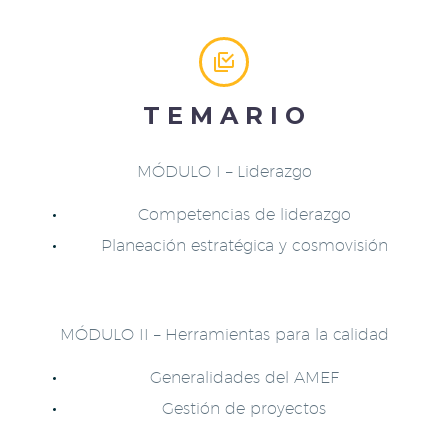


T E M A R I O
MÓDULO I – Liderazgo
Competencias de liderazgo
Planeación estratégica y cosmovisión
MÓDULO II – Herramientas para la calidad
Generalidades del AMEF
Gestión de proyectos