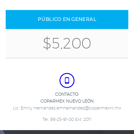
PÚBLICO EN GENERAL
$5,200


CONTACTO:
COPARMEX NUEVO LEÓN
Lic. Emily Hernández.emhernandez@coparmexnl.mx
Tel. 86-25-91-00 Ext. 2011